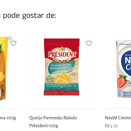
pode gostar de:
fina 100g
Queijo Parmesão Ralado
Nestlé Creme
Président 100g
R$ 5.75