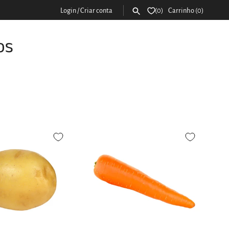
Login
/
Criar conta
0
Carrinho
(0)
os