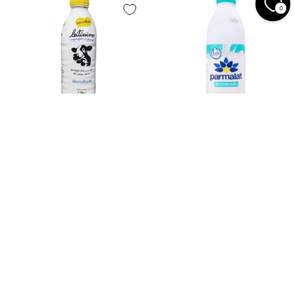
0
Leitíssimo Leite Desnatado 1L
Parmalat Leite Desnatado 1L
R$ 11.77
R$ 5.84